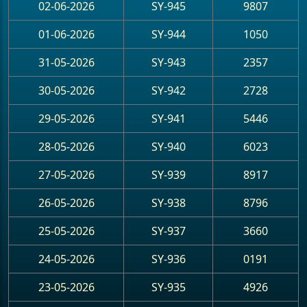
02-06-2026
SY-945
9807
01-06-2026
SY-944
1050
31-05-2026
SY-943
2357
30-05-2026
SY-942
2728
29-05-2026
SY-941
5446
28-05-2026
SY-940
6023
27-05-2026
SY-939
8917
26-05-2026
SY-938
8796
25-05-2026
SY-937
3660
24-05-2026
SY-936
0191
23-05-2026
SY-935
4926