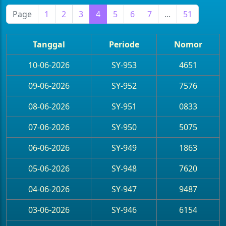
Page
1
2
3
4
5
6
7
...
51
Tanggal
Periode
Nomor
10-06-2026
SY-953
4651
09-06-2026
SY-952
7576
08-06-2026
SY-951
0833
07-06-2026
SY-950
5075
06-06-2026
SY-949
1863
05-06-2026
SY-948
7620
04-06-2026
SY-947
9487
03-06-2026
SY-946
6154