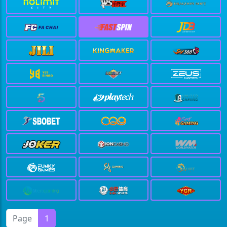
Page
1