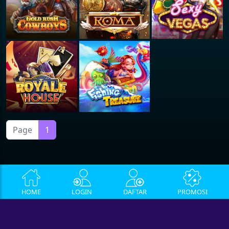
Page
1
HOME
LOGIN
DAFTAR
PROMOSI