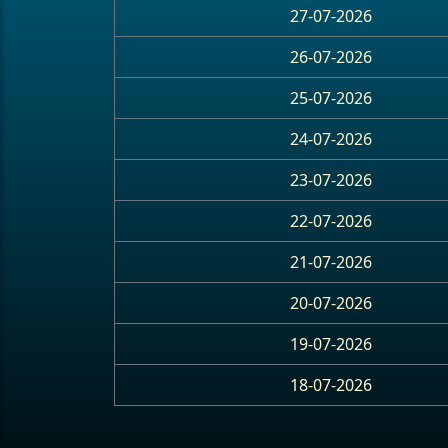
27-07-2026
26-07-2026
25-07-2026
24-07-2026
23-07-2026
22-07-2026
21-07-2026
20-07-2026
19-07-2026
18-07-2026