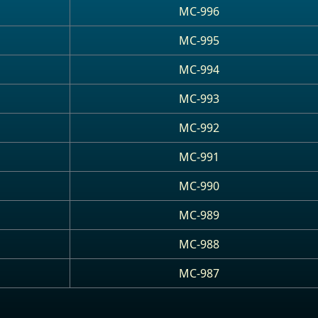
MC-996
MC-995
MC-994
MC-993
MC-992
MC-991
MC-990
MC-989
MC-988
MC-987