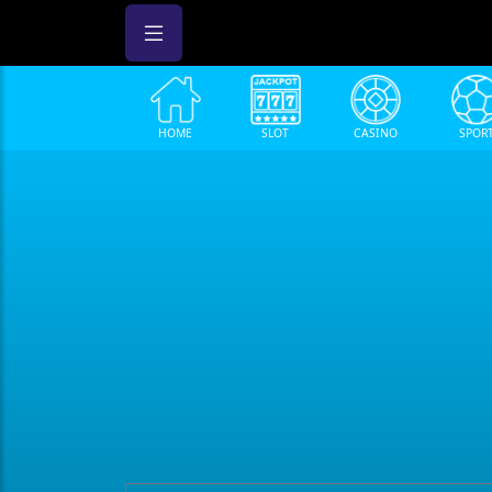
ID: 847608631640432
HOME
SLOT
CASINO
SPOR