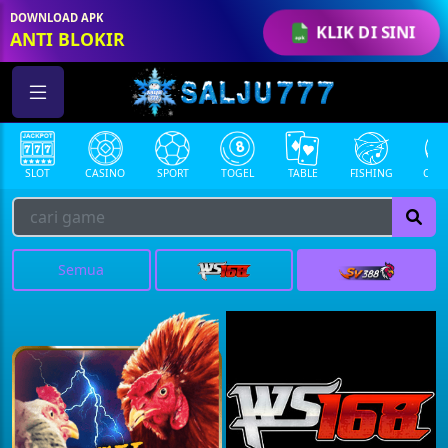
ID: 847608631640432
DOWNLOAD APK
KLIK DI SINI
ANTI BLOKIR
SLOT
CASINO
SPORT
TOGEL
TABLE
FISHING
COCK
Semua