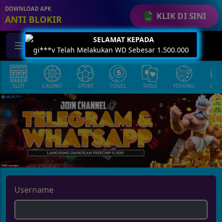
ID: 847608631640432
DOWNLOAD APK
KLIK DI SINI
ANTI BLOKIR
SELAMAT KEPADA
gi***v Telah Melakukan WD Sebesar 1.500.000
SLOT
CASINO
SPORT
TOGEL
TABLE
FISHING
COCK
Username