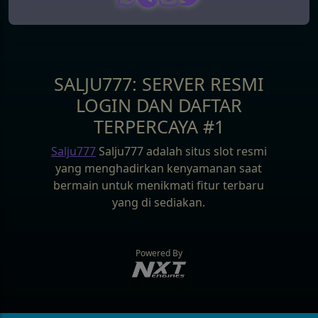
SALJU777: SERVER RESMI
LOGIN DAN DAFTAR
TERPERCAYA #1
Salju777
Salju777 adalah situs slot resmi
yang menghadirkan kenyamanan saat
bermain untuk menikmati fitur terbaru
yang di sediakan.
Powered By