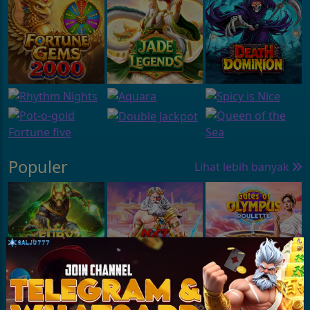
Populer
Lihat lebih banyak