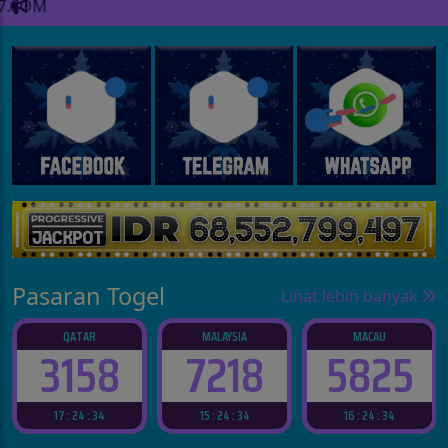
HAT
Pasaran Togel
Lihat lebih banyak
QATAR
MALAYSIA
MACAU
3158
7218
5825
17 : 24 : 33
15 : 24 : 33
16 : 24 : 33