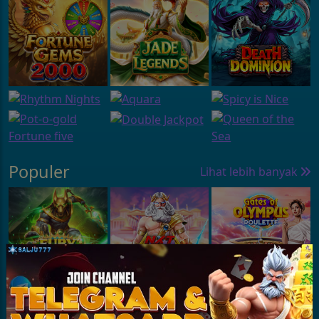
Populer
Lihat lebih banyak