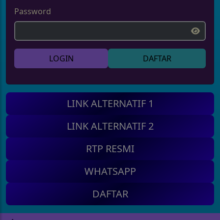
Password
LOGIN
DAFTAR
LINK ALTERNATIF 1
LINK ALTERNATIF 2
RTP RESMI
WHATSAPP
DAFTAR