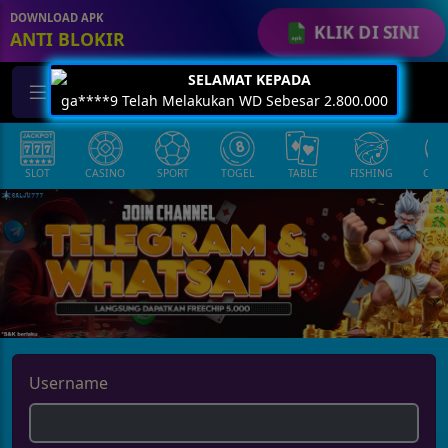
ID: 847608631640432
DOWNLOAD APK
KLIK DI SINI
ANTI BLOKIR
SELAMAT KEPADA
ga****9 Telah Melakukan WD Sebesar 2.800.000
SLOT
CASINO
SPORT
TOGEL
TABLE
FISHING
COCK
Username