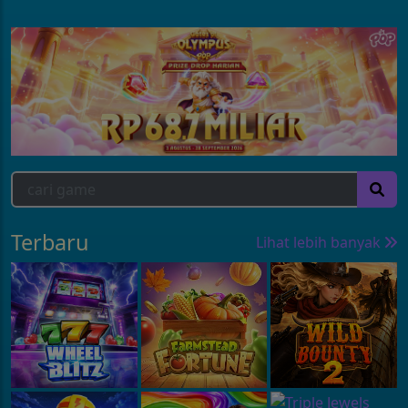
Terbaru
Lihat lebih banyak