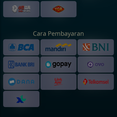
Cara Pembayaran